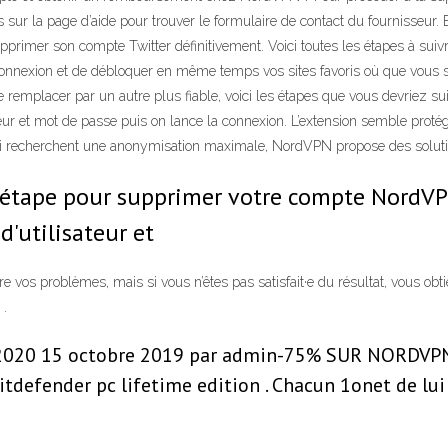
ur la page d’aide pour trouver le formulaire de contact du fournisseur. E
mer son compte Twitter définitivement. Voici toutes les étapes à suivre
 connexion et de débloquer en même temps vos sites favoris où que vous 
le remplacer par un autre plus fiable, voici les étapes que vous devriez suiv
teur et mot de passe puis on lance la connexion. L’extension semble protég
ui recherchent une anonymisation maximale, NordVPN propose des solutio
r étape pour supprimer votre compte NordVPN
'utilisateur et
 vos problèmes, mais si vous n’êtes pas satisfait·e du résultat, vous ob
 .
 2020 15 octobre 2019 par admin-75% SUR NORDVPN.
Bitdefender pc lifetime edition . Chacun 1onet de lu