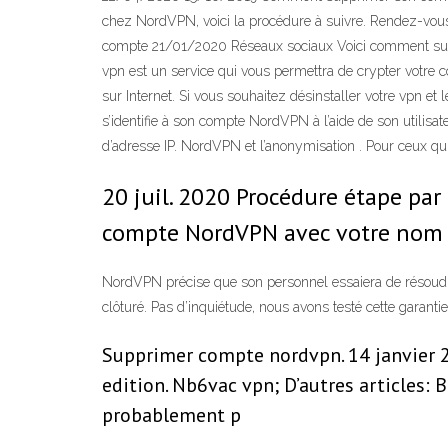
chez NordVPN, voici la procédure à suivre. Rendez-vous s
compte 21/01/2020 Réseaux sociaux Voici comment suppri
vpn est un service qui vous permettra de crypter votre
sur Internet. Si vous souhaitez désinstaller votre vpn et 
s’identifie à son compte NordVPN à l’aide de son utilisa
d’adresse IP. NordVPN et l’anonymisation . Pour ceux q
20 juil. 2020 Procédure étape pa
compte NordVPN avec votre nom d
NordVPN précise que son personnel essaiera de résoudre
clôturé. Pas d’inquiétude, nous avons testé cette garantie
Supprimer compte nordvpn. 14 janvier
edition. Nb6vac vpn; D’autres articles: 
probablement p