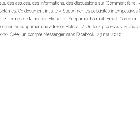
iels, des astuces, des informations, des discussions sur “Comment faire”. 
roblèmes. Ce document intitulé « Supprimer les publicités intempestive
les termes de la licence Étiquette : Supprimer hotmail. Email. Comment
à commenter supprimer une adresse Hotmail / Outlook processus. Si vou
 2020. Créer un compte Messenger sans Facebook . 29 mai 2020